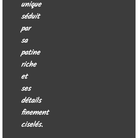
unique
séduit
par
sa
patine
riche
et
ses
détails
finement
ciselés.