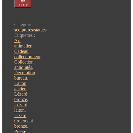
de
au
panier
Sculpture
animalière
reptile.
Catégorie :
sculptures/statues
Étiquettes :
Art
animalier
,
Cadeau
collectionneur
,
Collection
antiquités
,
Décoration
bureau
,
Laiton
ancien
,
Lézard
bronze
,
Lézard
laiton
,
Lizard
,
Ornement
bronze
,
Presse