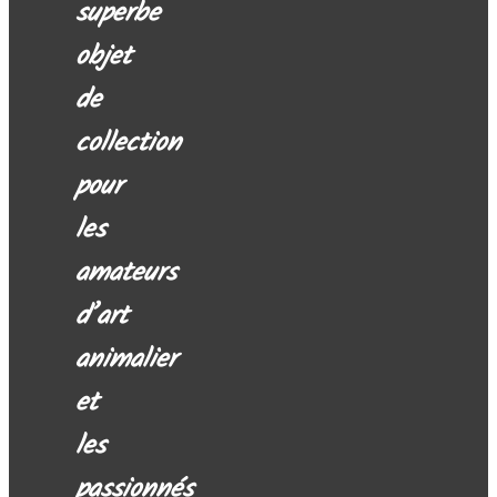
superbe
objet
de
collection
pour
les
amateurs
d’art
animalier
et
les
passionnés