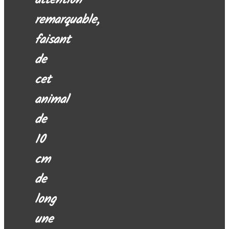
attention
remarquable,
faisant
de
cet
animal
de
10
cm
de
long
une