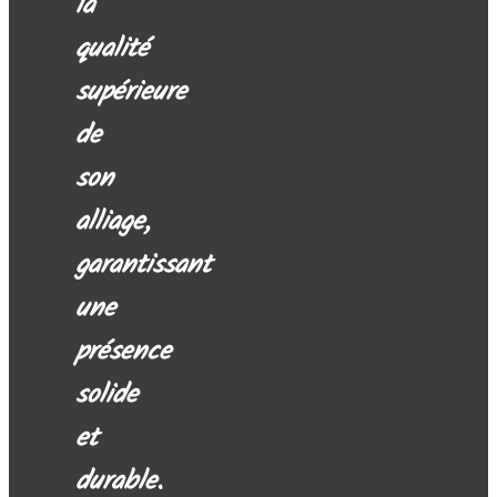
la
qualité
supérieure
de
son
alliage,
garantissant
une
présence
solide
et
durable.