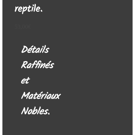
reptile.
53,00
€
Détails
Raffinés
et
Matériaux
Nobles.