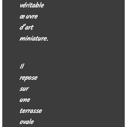
véritable
œuvre
d’art
miniature.
Il
repose
sur
une
terrasse
ovale