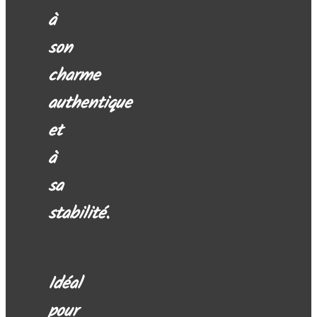
à
son
charme
authentique
et
à
sa
stabilité.
Idéal
pour