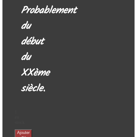
Probablement
du
début
du
XXème
siècle
.
1
en
stock
quantité
Ajouter