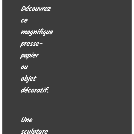
Découvrez
ce
magnifique
presse-
papier
ou
objet
décoratif.
Une
sculpture