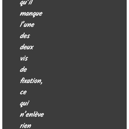
qu’il
manque
l’une
des
deux
vis
de
fixation,
ce
qui
n’enlève
rien