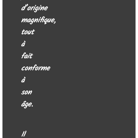
d’origine
magnifique,
tout
à
fait
conforme
à
son
âge.
Il