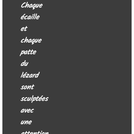
Chaque
écaille
et
chaque
patte
du
lézard
sont
sculptées
avec
une