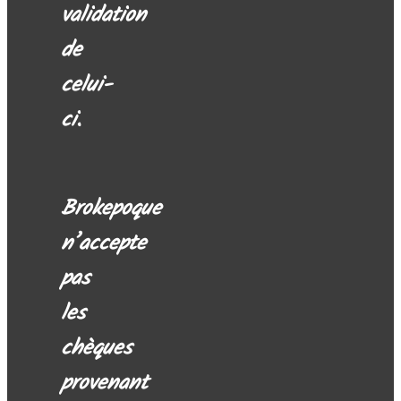
validation
de
celui-
ci.
Brokepoque
n’accepte
pas
les
chèques
provenant