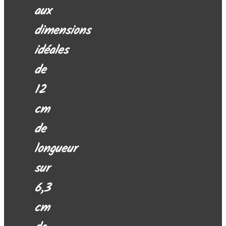
aux
dimensions
idéales
de
12
cm
de
longueur
sur
6,3
cm