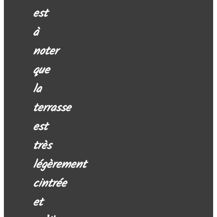
est
à
noter
que
la
terrasse
est
très
légèrement
cintrée
et