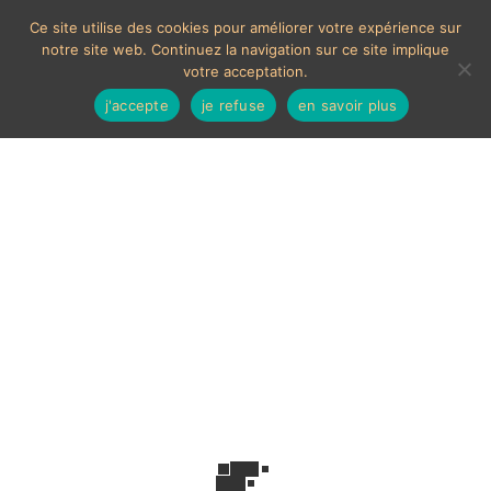
Ce site utilise des cookies pour améliorer votre expérience sur
notre site web. Continuez la navigation sur ce site implique
votre acceptation.
j'accepte
je refuse
en savoir plus
Collection antiquités
Voici le seul résultat