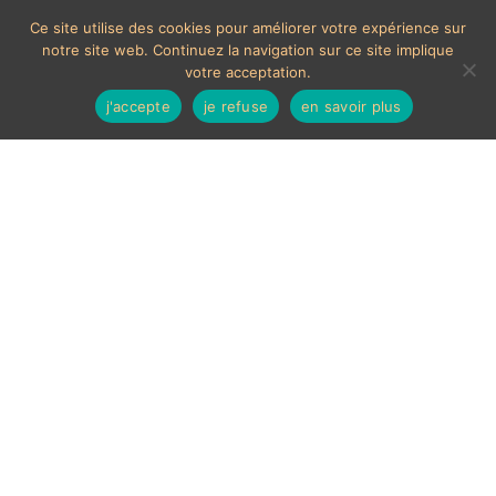
Ce site utilise des cookies pour améliorer votre expérience sur
notre site web. Continuez la navigation sur ce site implique
votre acceptation.
j'accepte
je refuse
en savoir plus
Sculpture figurative
2 résultats affichés