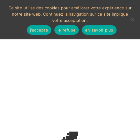
Ce site utilise des cookies pour améliorer votre expérience sur
notre site web. Continuez la navigation sur ce site implique
votre acceptation.
j'accepte
je refuse
en savoir plus
Antiquités tribales.
Voici le seul résultat