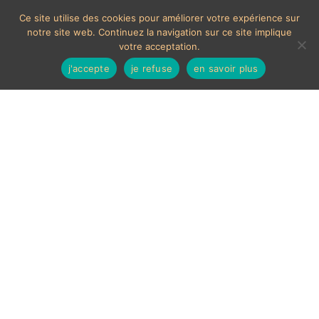
Ce site utilise des cookies pour améliorer votre expérience sur
notre site web. Continuez la navigation sur ce site implique
votre acceptation.
j'accepte
je refuse
en savoir plus
MOYENS DE PAIEMENTS ACCEPTÉS
Les chèques étrangers ne sont pas acceptés sur le site.
En cas de paiement par carte bancaire, un délais de 7
jours ouvrés sera nécessaire à la validation de celui-ci,