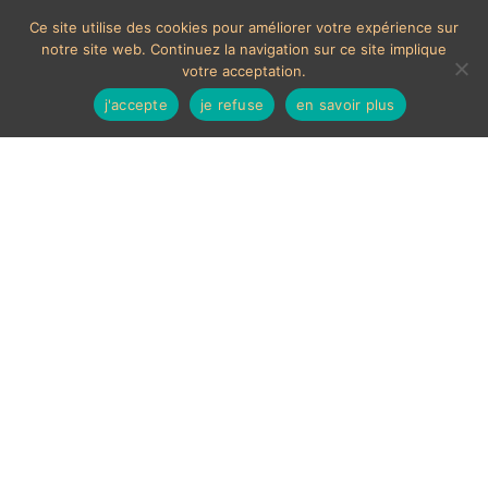
Ce site utilise des cookies pour améliorer votre expérience sur
notre site web. Continuez la navigation sur ce site implique
votre acceptation.
j'accepte
je refuse
en savoir plus
MOYENS DE PAIEMENTS ACCEPTÉS
Les chèques étrangers ne sont pas acceptés sur le site.
En cas de paiement par carte bancaire, un délais de 7
jours ouvrés sera nécessaire à la validation de celui-ci,