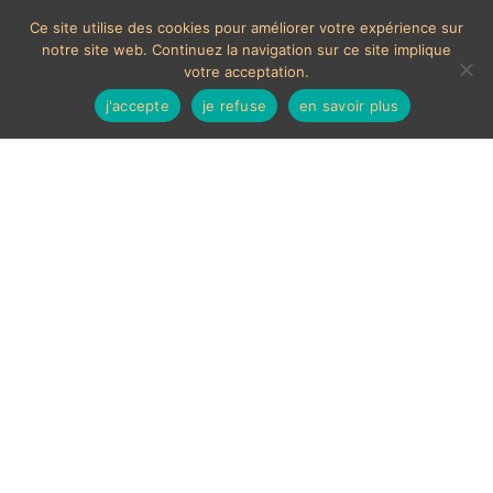
Ce site utilise des cookies pour améliorer votre expérience sur
notre site web. Continuez la navigation sur ce site implique
votre acceptation.
j'accepte
je refuse
en savoir plus
MOYENS DE PAIEMENTS ACCEPTÉS
Les chèques étrangers ne sont pas acceptés sur le site.
En cas de paiement par carte bancaire, un délais de 7
jours ouvrés sera nécessaire à la validation de celui-ci,