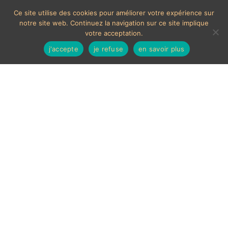
Ce site utilise des cookies pour améliorer votre expérience sur
notre site web. Continuez la navigation sur ce site implique
votre acceptation.
j'accepte
je refuse
en savoir plus
MOYENS DE PAIEMENTS ACCEPTÉS
Les chèques étrangers ne sont pas acceptés sur le site.
En cas de paiement par carte bancaire, un délais de 7
jours ouvrés sera nécessaire à la validation de celui-ci,