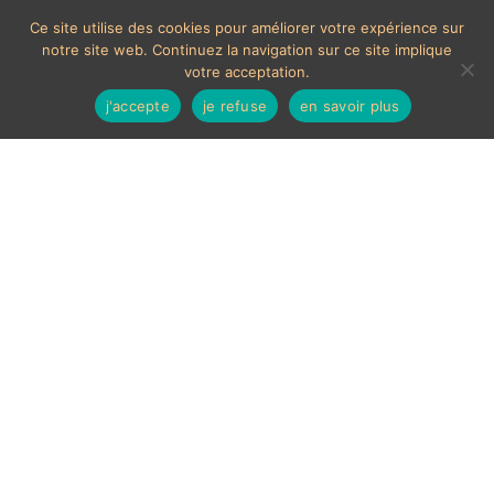
Ce site utilise des cookies pour améliorer votre expérience sur
notre site web. Continuez la navigation sur ce site implique
votre acceptation.
j'accepte
je refuse
en savoir plus
MOYENS DE PAIEMENTS ACCEPTÉS
Les chèques étrangers ne sont pas acceptés sur le site.
En cas de paiement par carte bancaire, un délais de 7
jours ouvrés sera nécessaire à la validation de celui-ci,