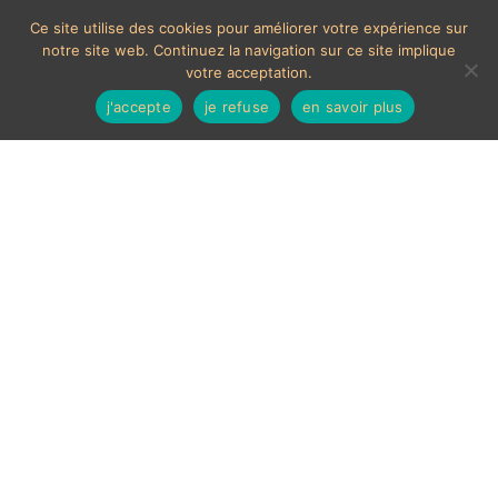
Ce site utilise des cookies pour améliorer votre expérience sur
notre site web. Continuez la navigation sur ce site implique
votre acceptation.
j'accepte
je refuse
en savoir plus
MOYENS DE PAIEMENTS ACCEPTÉS
Les chèques étrangers ne sont pas acceptés sur le site.
En cas de paiement par carte bancaire, un délais de 7
jours ouvrés sera nécessaire à la validation de celui-ci,