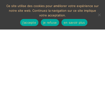
Ce site utilise des cookies pour améliorer votre expérience sur
notre site web. Continuez la navigation sur ce site implique
votre acceptation.
j'accepte
je refuse
en savoir plus
MOYENS DE PAIEMENTS ACCEPTÉS
Les chèques étrangers ne sont pas acceptés sur le site.
En cas de paiement par carte bancaire, un délais de 7
jours ouvrés sera nécessaire à la validation de celui-ci,