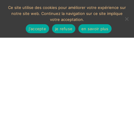
Ce site utilise des cookies pour améliorer votre expérience sur
notre site web. Continuez la navigation sur ce site implique
votre acceptation.
j'accepte
je refuse
en savoir plus
MOYENS DE PAIEMENTS ACCEPTÉS
Les chèques étrangers ne sont pas acceptés sur le site.
En cas de paiement par carte bancaire, un délais de 7
jours ouvrés sera nécessaire à la validation de celui-ci,