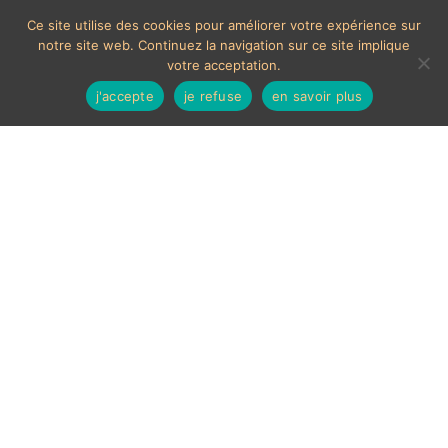
Ce site utilise des cookies pour améliorer votre expérience sur
notre site web. Continuez la navigation sur ce site implique
votre acceptation.
j'accepte
je refuse
en savoir plus
MOYENS DE PAIEMENTS ACCEPTÉS
Les chèques étrangers ne sont pas acceptés sur le site.
En cas de paiement par carte bancaire, un délais de 7
jours ouvrés sera nécessaire à la validation de celui-ci,