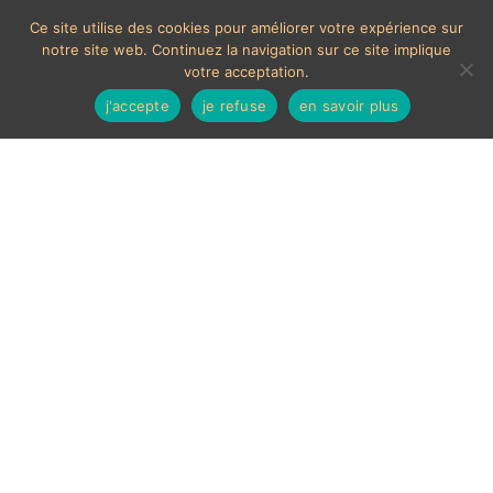
Ce site utilise des cookies pour améliorer votre expérience sur
notre site web. Continuez la navigation sur ce site implique
votre acceptation.
j'accepte
je refuse
en savoir plus
MOYENS DE PAIEMENTS ACCEPTÉS
Les chèques étrangers ne sont pas acceptés sur le site.
En cas de paiement par carte bancaire, un délais de 7
jours ouvrés sera nécessaire à la validation de celui-ci,