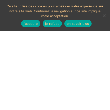
Ce site utilise des cookies pour améliorer votre expérience sur
notre site web. Continuez la navigation sur ce site implique
votre acceptation.
j'accepte
je refuse
en savoir plus
MOYENS DE PAIEMENTS ACCEPTÉS
Les chèques étrangers ne sont pas acceptés sur le site.
En cas de paiement par carte bancaire, un délais de 7
jours ouvrés sera nécessaire à la validation de celui-ci,