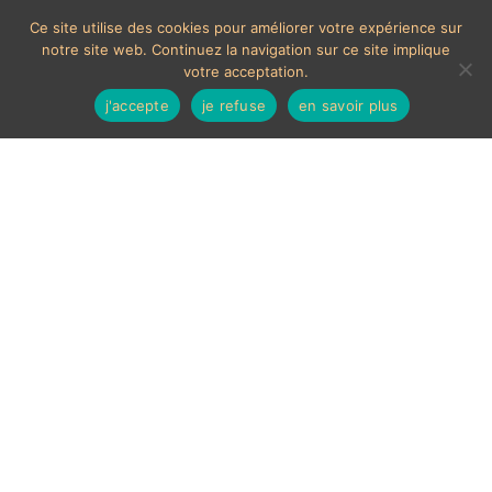
Ce site utilise des cookies pour améliorer votre expérience sur
notre site web. Continuez la navigation sur ce site implique
votre acceptation.
j'accepte
je refuse
en savoir plus
Vase Kralik, iris décor
1930’s