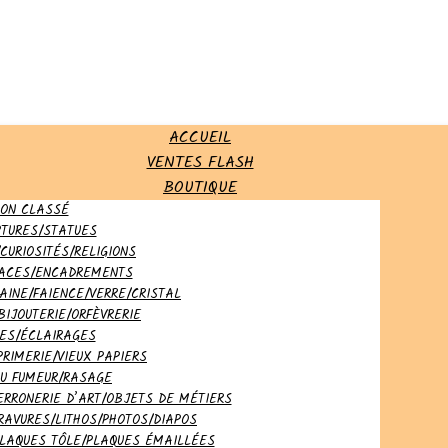
ACCUEIL
VENTES FLASH
BOUTIQUE
ON CLASSÉ
PTURES/STATUES
CURIOSITÉS/RELIGIONS
LACES/ENCADREMENTS
AINE/FAIENCE/VERRE/CRISTAL
BIJOUTERIE/ORFÈVRERIE
ES/ÉCLAIRAGES
PRIMERIE/VIEUX PAPIERS
DU FUMEUR/RASAGE
ERRONERIE D’ART/OBJETS DE MÉTIERS
RAVURES/LITHOS/PHOTOS/DIAPOS
PLAQUES TÔLE/PLAQUES ÉMAILLÉES