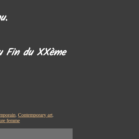
u.
u Fin du XXème
emporain
,
Contemporary art
,
ure femme