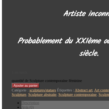
Artiste inconn
Probablement du XXIème o
siècle.
1 en stock
quantité de Sculpture contemporaine féminine
Ajouter au panier
Catégorie :
sculptures/statues
Étiquettes :
Abstract art
,
Art cont
Sculpture
,
Sculpture abstraite
,
Sculpture contemporaine
,
Sculpt
Description
Avis (0)