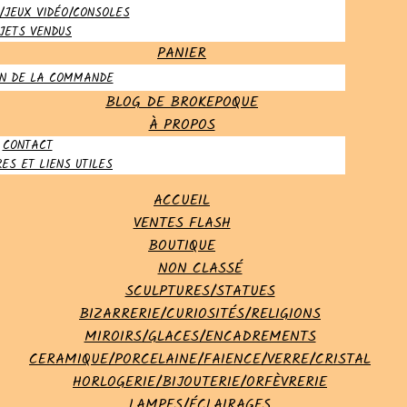
/JEUX VIDÉO/CONSOLES
JETS VENDUS
PANIER
ON DE LA COMMANDE
BLOG DE BROKEPOQUE
À PROPOS
CONTACT
ES ET LIENS UTILES
ACCUEIL
VENTES FLASH
BOUTIQUE
NON CLASSÉ
SCULPTURES/STATUES
BIZARRERIE/CURIOSITÉS/RELIGIONS
MIROIRS/GLACES/ENCADREMENTS
CERAMIQUE/PORCELAINE/FAIENCE/VERRE/CRISTAL
HORLOGERIE/BIJOUTERIE/ORFÈVRERIE
LAMPES/ÉCLAIRAGES