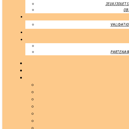
JEUX/JOUETS
OB
VALIDATI
PARTENAIR