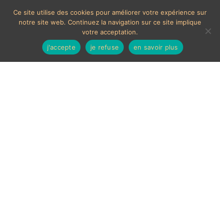
Ce site utilise des cookies pour améliorer votre expérience sur
notre site web. Continuez la navigation sur ce site implique
votre acceptation.
j'accepte
je refuse
en savoir plus
Boîte Tripode en bois
design nordique