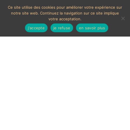
Ce site utilise des cookies pour améliorer votre expérience sur
notre site web. Continuez la navigation sur ce site implique
votre acceptation.
j'accepte
je refuse
en savoir plus
Vintage
Affichage de 1–9 sur 26 résultats