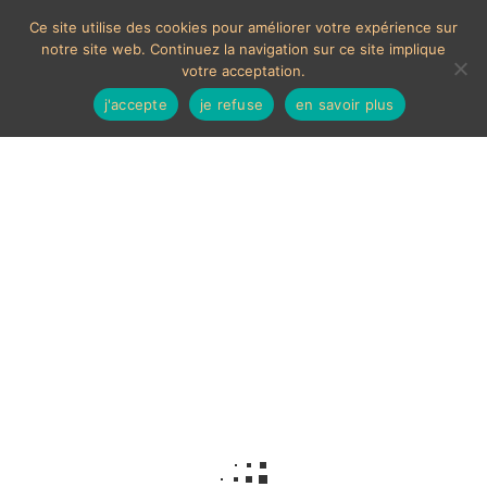
Ce site utilise des cookies pour améliorer votre expérience sur
notre site web. Continuez la navigation sur ce site implique
votre acceptation.
j'accepte
je refuse
en savoir plus
Ustensiles vintage
Aucun produit ne correspond à votre sélection.