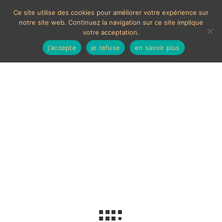
Ce site utilise des cookies pour améliorer votre expérience sur
notre site web. Continuez la navigation sur ce site implique
votre acceptation.
j'accepte
je refuse
en savoir plus
Tribal mask
Voici le seul résultat