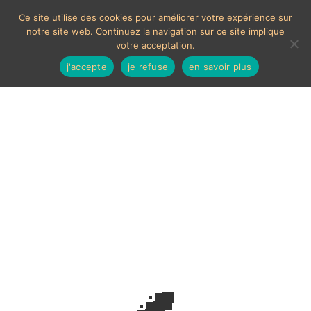
Ce site utilise des cookies pour améliorer votre expérience sur
notre site web. Continuez la navigation sur ce site implique
votre acceptation.
j'accepte
je refuse
en savoir plus
Tobacco jar
Voici le seul résultat