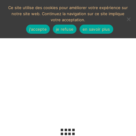
Ce site utilise des cookies pour améliorer votre expérience sur
notre site web. Continuez la navigation sur ce site implique
votre acceptation.
j'accepte
je refuse
en savoir plus
Thermomètre publicitaire
Voici le seul résultat