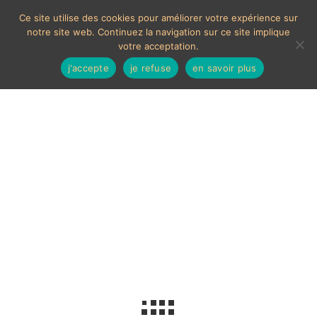
Ce site utilise des cookies pour améliorer votre expérience sur
notre site web. Continuez la navigation sur ce site implique
votre acceptation.
j'accepte
je refuse
en savoir plus
Table lighter
Voici le seul résultat