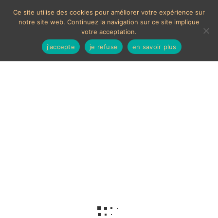
Ce site utilise des cookies pour améliorer votre expérience sur
notre site web. Continuez la navigation sur ce site implique
votre acceptation.
j'accepte
je refuse
en savoir plus
Stained glass
Voici le seul résultat