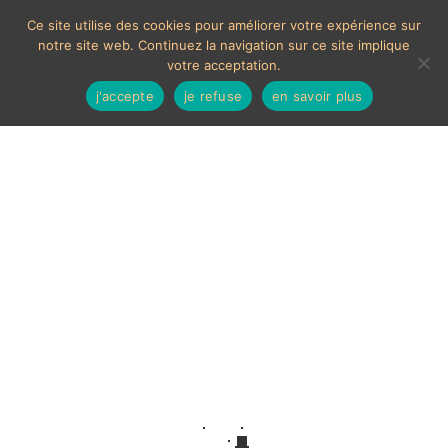
Ce site utilise des cookies pour améliorer votre expérience sur
notre site web. Continuez la navigation sur ce site implique
votre acceptation.
j'accepte
je refuse
en savoir plus
Set fumeur
Aucun produit ne correspond à votre sélection.