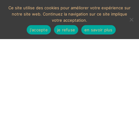
Ce site utilise des cookies pour améliorer votre expérience sur
notre site web. Continuez la navigation sur ce site implique
votre acceptation.
j'accepte
je refuse
en savoir plus
Serre-livres art-déco
3 résultats affichés