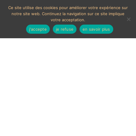
Ce site utilise des cookies pour améliorer votre expérience sur
notre site web. Continuez la navigation sur ce site implique
votre acceptation.
j'accepte
je refuse
en savoir plus
Sculptural
Voici le seul résultat