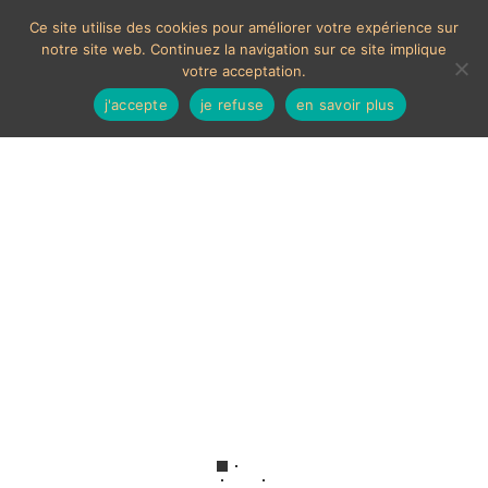
Ce site utilise des cookies pour améliorer votre expérience sur
notre site web. Continuez la navigation sur ce site implique
votre acceptation.
j'accepte
je refuse
en savoir plus
Scène romantique
Voici le seul résultat