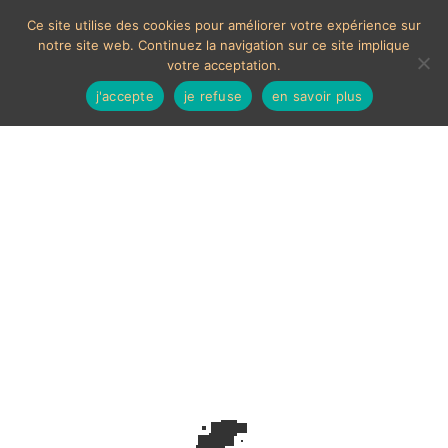
Ce site utilise des cookies pour améliorer votre expérience sur
notre site web. Continuez la navigation sur ce site implique
votre acceptation.
j'accepte
je refuse
en savoir plus
Sac de sport
Voici le seul résultat