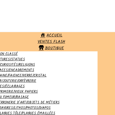
ACCUEIL
VENTES FLASH
BOUTIQUE
ON CLASSÉ
PTURES/STATUES
CURIOSITÉS/RELIGIONS
LACES/ENCADREMENTS
AINE/FAIENCE/VERRE/CRISTAL
BIJOUTERIE/ORFÈVRERIE
ES/ÉCLAIRAGES
PRIMERIE/VIEUX PAPIERS
DU FUMEUR/RASAGE
ERRONERIE D’ART/OBJETS DE MÉTIERS
RAVURES/LITHOS/PHOTOS/DIAPOS
PLAQUES TÔLE/PLAQUES ÉMAILLÉES