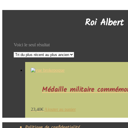
Aucun widget trouvé dans la colonne latérale Alt !
Roi Albert
Voici le seul résultat
Médaille militaire commémo
23,40
€
Ajouter au panier
Politique de confidentialité