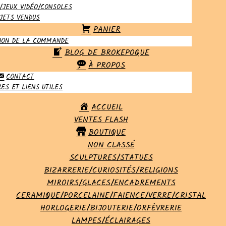
/JEUX VIDÉO/CONSOLES
JETS VENDUS
PANIER
ION DE LA COMMANDE
BLOG DE BROKEPOQUE
À PROPOS
CONTACT
ES ET LIENS UTILES
ACCUEIL
VENTES FLASH
BOUTIQUE
NON CLASSÉ
SCULPTURES/STATUES
BIZARRERIE/CURIOSITÉS/RELIGIONS
MIROIRS/GLACES/ENCADREMENTS
CERAMIQUE/PORCELAINE/FAIENCE/VERRE/CRISTAL
HORLOGERIE/BIJOUTERIE/ORFÈVRERIE
LAMPES/ÉCLAIRAGES