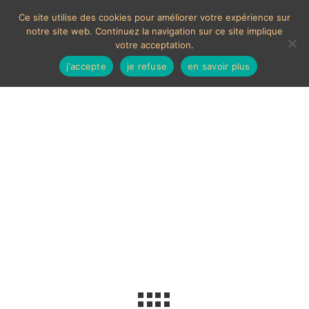
Ce site utilise des cookies pour améliorer votre expérience sur
notre site web. Continuez la navigation sur ce site implique
votre acceptation.
j'accepte
je refuse
en savoir plus
Pif Gadget
Voici le seul résultat