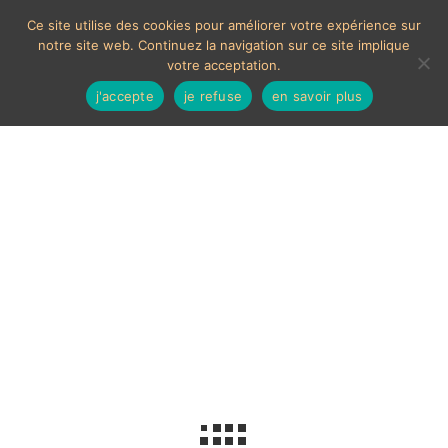
Ce site utilise des cookies pour améliorer votre expérience sur
notre site web. Continuez la navigation sur ce site implique
votre acceptation.
j'accepte
je refuse
en savoir plus
Jouet vintage
Voici le seul résultat