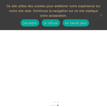
Ce site utilise des cookies pour améliorer votre expérience sur
notre site web. Continuez la navigation sur ce site implique
votre acceptation.
j'accepte
je refuse
en savoir plus
Jouet avion
Aucun produit ne correspond à votre sélection.