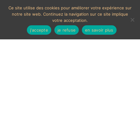
Ce site utilise des cookies pour améliorer votre expérience sur
notre site web. Continuez la navigation sur ce site implique
votre acceptation.
j'accepte
je refuse
en savoir plus
Jeu de dé ancien
2 résultats affichés