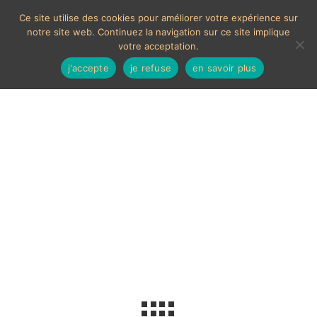
Ce site utilise des cookies pour améliorer votre expérience sur
notre site web. Continuez la navigation sur ce site implique
votre acceptation.
j'accepte
je refuse
en savoir plus
J.R GAUNT
Voici le seul résultat