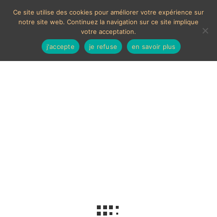
Ce site utilise des cookies pour améliorer votre expérience sur
notre site web. Continuez la navigation sur ce site implique
votre acceptation.
j'accepte
je refuse
en savoir plus
Horlogerie Française
Voici le seul résultat