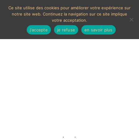
Ce site utilise des cookies pour améliorer votre expérience sur
notre site web. Continuez la navigation sur ce site implique
votre acceptation.
j'accepte
je refuse
en savoir plus
Handled bowl
Voici le seul résultat