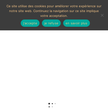
Ce site utilise des cookies pour améliorer votre expérience sur
notre site web. Continuez la navigation sur ce site implique
votre acceptation.
j'accepte
je refuse
en savoir plus
Glace rétro
Voici le seul résultat