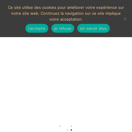
Ce site utilise des cookies pour améliorer votre expérience sur
notre site web. Continuez la navigation sur ce site implique
votre acceptation.
j'accepte
je refuse
en savoir plus
Fleurs
Aucun produit ne correspond à votre sélection.