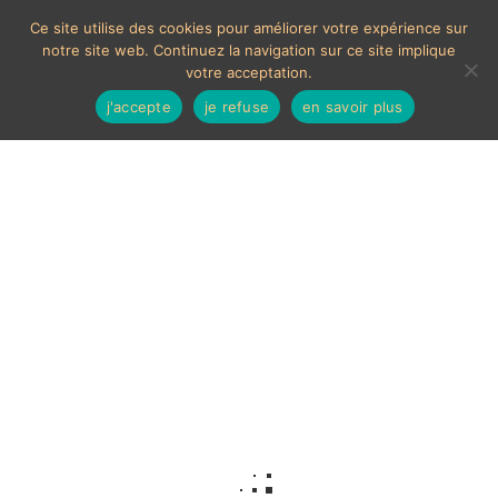
Ce site utilise des cookies pour améliorer votre expérience sur
notre site web. Continuez la navigation sur ce site implique
votre acceptation.
j'accepte
je refuse
en savoir plus
Ensemble sel et poivre
Aucun produit ne correspond à votre sélection.