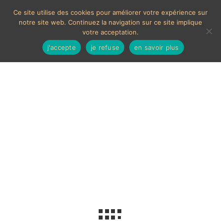
Ce site utilise des cookies pour améliorer votre expérience sur
notre site web. Continuez la navigation sur ce site implique
votre acceptation.
j'accepte
je refuse
en savoir plus
Design lighting
Voici le seul résultat