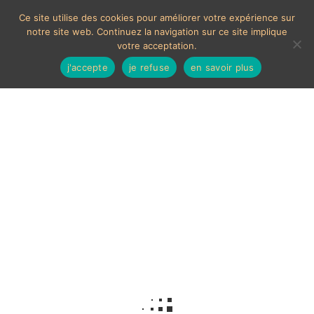
Ce site utilise des cookies pour améliorer votre expérience sur
notre site web. Continuez la navigation sur ce site implique
votre acceptation.
j'accepte
je refuse
en savoir plus
Collier vintage
Voici le seul résultat