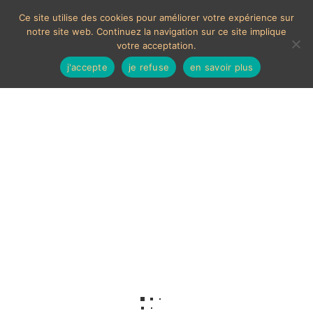
Ce site utilise des cookies pour améliorer votre expérience sur
notre site web. Continuez la navigation sur ce site implique
votre acceptation.
j'accepte
je refuse
en savoir plus
Cochon chantant
Voici le seul résultat