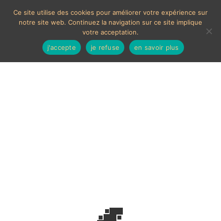
Ce site utilise des cookies pour améliorer votre expérience sur
notre site web. Continuez la navigation sur ce site implique
votre acceptation.
j'accepte
je refuse
en savoir plus
Brampton ball-Bearing
Voici le seul résultat