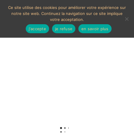
Ce site utilise des cookies pour améliorer votre expérience sur
notre site web. Continuez la navigation sur ce site implique
votre acceptation.
j'accepte
je refuse
en savoir plus
Boite tintin ancienne
Voici le seul résultat