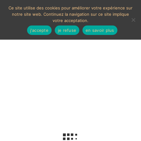
Ce site utilise des cookies pour améliorer votre expérience sur
notre site web. Continuez la navigation sur ce site implique
votre acceptation.
j'accepte
je refuse
en savoir plus
Bateau en bois
Aucun produit ne correspond à votre sélection.