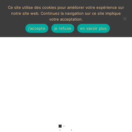
Ce site utilise des cookies pour améliorer votre expérience sur
notre site web. Continuez la navigation sur ce site implique
votre acceptation.
j'accepte
je refuse
en savoir plus
Art-new belt
Aucun produit ne correspond à votre sélection.