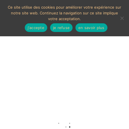
Ce site utilise des cookies pour améliorer votre expérience sur
notre site web. Continuez la navigation sur ce site implique
votre acceptation.
j'accepte
je refuse
en savoir plus
Art ethnique
Voici le seul résultat