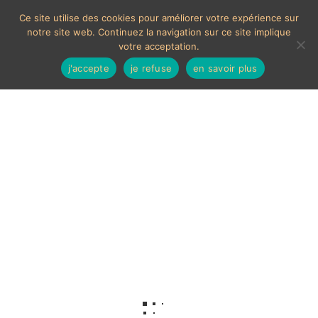
Ce site utilise des cookies pour améliorer votre expérience sur
notre site web. Continuez la navigation sur ce site implique
votre acceptation.
j'accepte
je refuse
en savoir plus
19 ème siècle
Voici le seul résultat